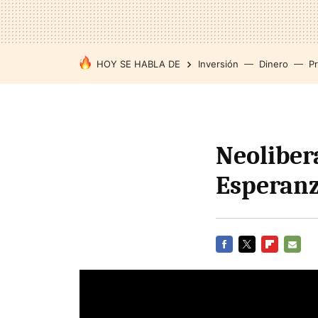
HOY SE HABLA DE
Inversión
Dinero
P
Neoliber
Esperanz
FACEBOOK
TWITTER
FLIPBOARD
E-
MAIL