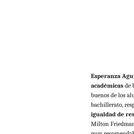
Esperanza Agui
académicas
de 
buenos de los al
bachillerato, re
igualdad de res
Milton Friedman 
muy recomendab