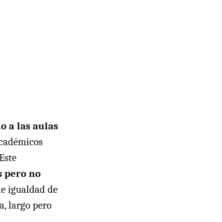
o a las aulas
académicos
Este
s pero no
de igualdad de
a, largo pero