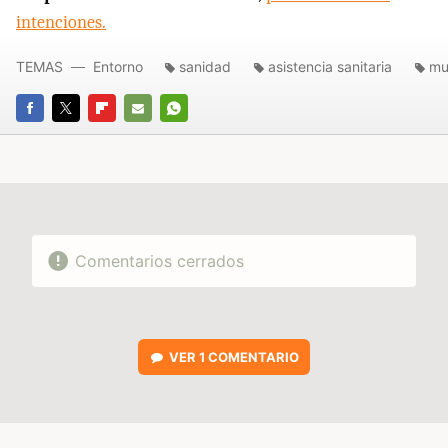
intenciones.
TEMAS
Entorno
sanidad
asistencia sanitaria
mu
FACEBOOK
TWITTER
FLIPBOARD
E-
WHATSAPP
MAIL
Comentarios cerrados
VER
1 COMENTARIO