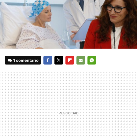
1 comentario
FACEBOOK
TWITTER
FLIPBOARD
E-
WHATSAPP
MAIL