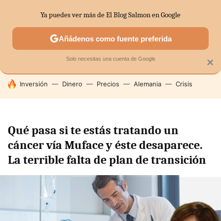
Ya puedes ver más de El Blog Salmon en Google
SECTORES
ECONOMÍA DOMÉSTICA
MERCADOS FINANC
Añádenos como fuente preferida
Solo necesitas una cuenta de Google
×
HOY SE HABLA DE
Inversión
Dinero
Precios
Alemania
Crisis
Qué pasa si te estás tratando un
cáncer vía Muface y éste desaparece.
La terrible falta de plan de transición