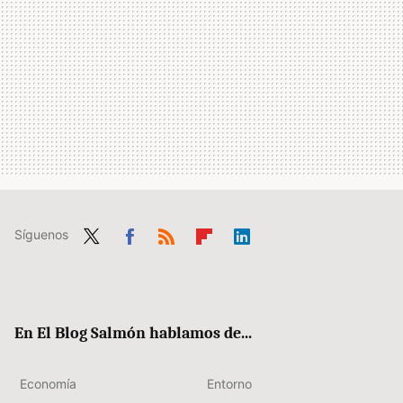
Síguenos
Twit
Fac
RSS
Flip
Link
ter
ebo
boa
edIn
ok
rd
En El Blog Salmón hablamos de...
Economía
Entorno