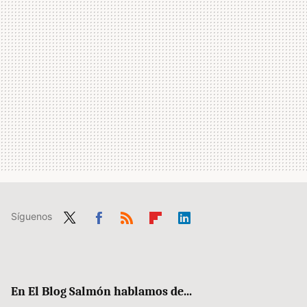
Síguenos
Twit
Fac
RSS
Flip
Link
ter
ebo
boa
edIn
ok
rd
En El Blog Salmón hablamos de...