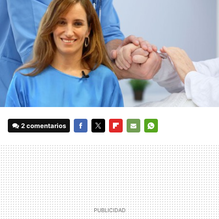
2 comentarios
FACEBOOK
TWITTER
FLIPBOARD
E-
WHATSAPP
MAIL