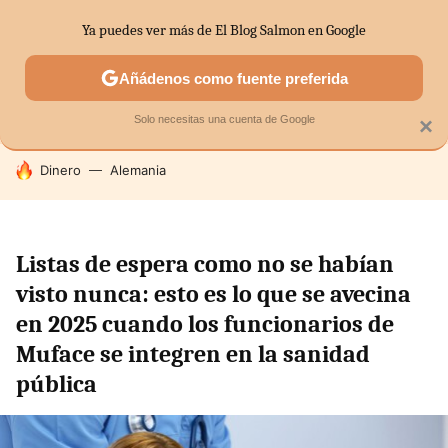
Ya puedes ver más de El Blog Salmon en Google
SECTORES
ECONOMÍA DOMÉSTICA
MERCADOS FINANC
Añádenos como fuente preferida
Solo necesitas una cuenta de Google
×
HOY SE HABLA DE
Dinero
Alemania
Listas de espera como no se habían
visto nunca: esto es lo que se avecina
en 2025 cuando los funcionarios de
Muface se integren en la sanidad
pública