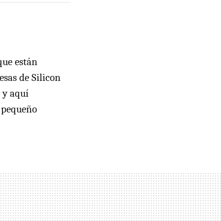
ue están
sas de Silicon
 y aquí
X pequeño