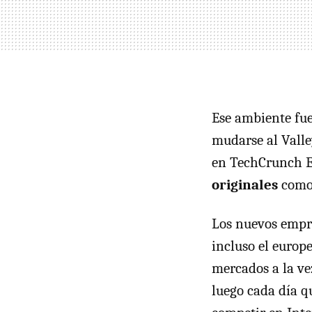
Ese ambiente fu
mudarse al Valle
en TechCrunch Eu
originales
como 
Los nuevos empre
incluso el europ
mercados a la vez
luego cada día q