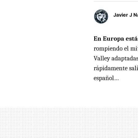
Javier J N
En Europa está
rompiendo el mit
Valley adaptadas 
rápidamente sal
español…