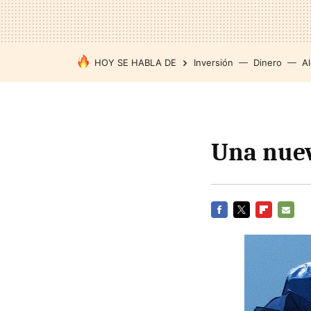
HOY SE HABLA DE
Inversión
Dinero
Al
Una nuev
FACEBOOK
TWITTER
FLIPBOARD
E-
MAIL