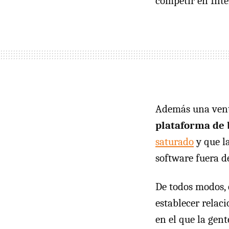
competir en Inte
Además una vent
plataforma de 
saturado
y que l
software fuera de
De todos modos, 
establecer relac
en el que la gent