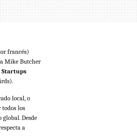
or francés)
rma Mike Butcher
 Startups
rds).
do local, o
 todos los
o global. Desde
respecta a