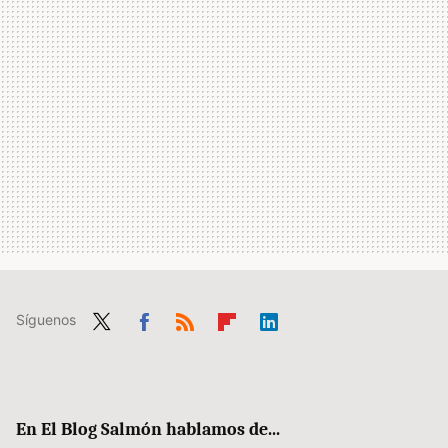
Síguenos
Twit
Fac
RSS
Flip
Link
ter
ebo
boa
edIn
ok
rd
En El Blog Salmón hablamos de...