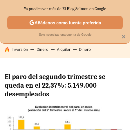
Ya puedes ver más de El Blog Salmon en Google
SECTORES
ECONOMÍA DOMÉSTICA
MERCADOS FINANC
Añádenos como fuente preferida
Solo necesitas una cuenta de Google
×
HOY SE HABLA DE
Inversión
Dinero
Alquiler
Dinero
El paro del segundo trimestre se
queda en el 22,37%: 5.149.000
desempleados