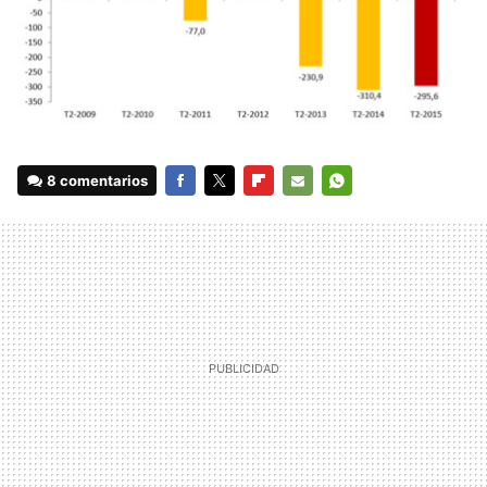
8 comentarios
FACEBOOK
TWITTER
FLIPBOARD
E-
WHATSAPP
MAIL