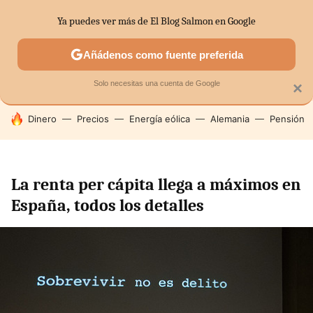
Ya puedes ver más de El Blog Salmon en Google
SECTORES
ECONOMÍA DOMÉSTICA
MERCADOS FINANC
Añádenos como fuente preferida
Solo necesitas una cuenta de Google
×
HOY SE HABLA DE
Dinero
Precios
Energía eólica
Alemania
Pensión
La renta per cápita llega a máximos en
España, todos los detalles