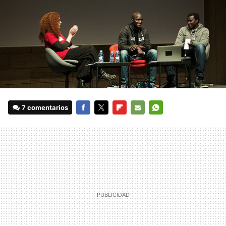
7 comentarios
FACEBOOK
TWITTER
FLIPBOARD
E-
WHATSAPP
MAIL