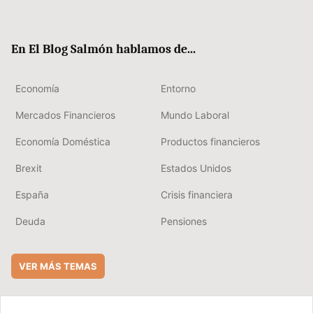
ter
ebo
boa
edIn
ok
rd
En El Blog Salmón hablamos de...
Economía
Entorno
Mercados Financieros
Mundo Laboral
Economía Doméstica
Productos financieros
Brexit
Estados Unidos
España
Crisis financiera
Deuda
Pensiones
VER MÁS TEMAS