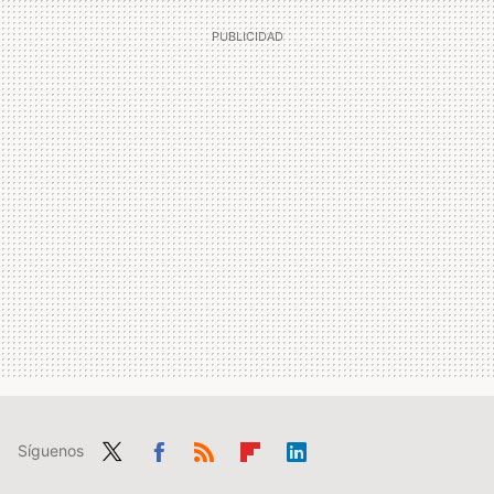
Síguenos
Twit
Fac
RSS
Flip
Link