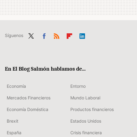
Síguenos
Twit
Fac
RSS
Flip
Link
ter
ebo
boa
edIn
ok
rd
En El Blog Salmón hablamos de...
Economía
Entorno
Mercados Financieros
Mundo Laboral
Economía Doméstica
Productos financieros
Brexit
Estados Unidos
España
Crisis financiera