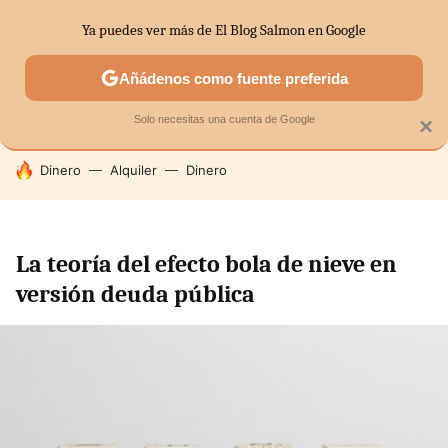
Ya puedes ver más de El Blog Salmon en Google
SECTORES
ECONOMÍA DOMÉSTICA
MERCADOS FINANC
Añádenos como fuente preferida
Solo necesitas una cuenta de Google
×
HOY SE HABLA DE
Dinero
Alquiler
Dinero
La teoría del efecto bola de nieve en
versión deuda pública