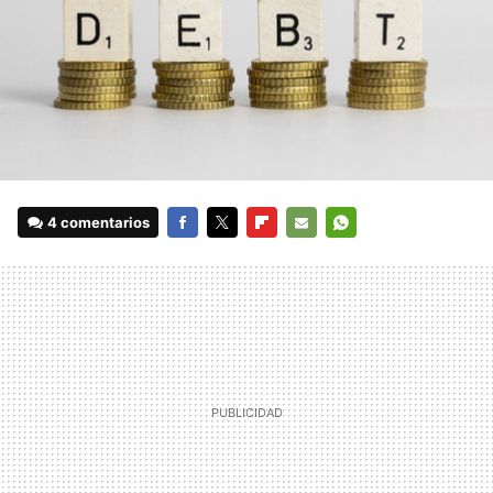
4 comentarios
FACEBOOK
TWITTER
FLIPBOARD
E-
WHATSAPP
MAIL