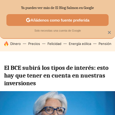
Ya puedes ver más de El Blog Salmon en Google
SECTORES
ECONOMÍA DOMÉSTICA
MERCADOS FINANC
Añádenos como fuente preferida
Solo necesitas una cuenta de Google
×
HOY SE HABLA DE
Dinero
Precios
Felicidad
Energía eólica
Pensión
El BCE subirá los tipos de interés: esto
hay que tener en cuenta en nuestras
inversiones