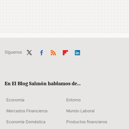
Síguenos
Twit
Fac
RSS
Flip
Link
ter
ebo
boa
edIn
ok
rd
En El Blog Salmón hablamos de...
Economía
Entorno
Mercados Financieros
Mundo Laboral
Economía Doméstica
Productos financieros