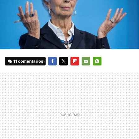
11 comentarios
FACEBOOK
TWITTER
FLIPBOARD
E-
WHATSAPP
MAIL