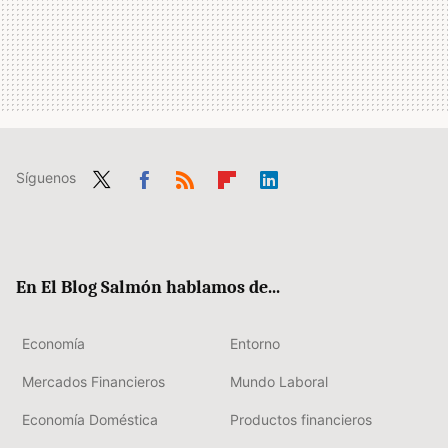
Síguenos
Twit
Fac
RSS
Flip
Link
ter
ebo
boa
edIn
ok
rd
En El Blog Salmón hablamos de...
Economía
Entorno
Mercados Financieros
Mundo Laboral
Economía Doméstica
Productos financieros