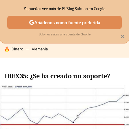
Ya puedes ver más de El Blog Salmon en Google
SECTORES
ECONOMÍA DOMÉSTICA
MERCADOS FINANC
Añádenos como fuente preferida
Solo necesitas una cuenta de Google
×
HOY SE HABLA DE
Dinero
Alemania
IBEX35: ¿Se ha creado un soporte?