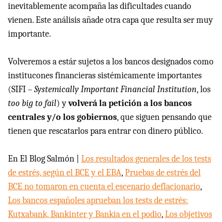
inevitablemente acompaña las dificultades cuando
vienen. Este análisis añade otra capa que resulta ser muy
importante.
Volveremos a estár sujetos a los bancos designados como
institucones financieras sistémicamente importantes
(SIFI –
Systemically Important Financial Institution
, los
too big to fail
) y
volverá la petición a los bancos
centrales y/o los gobiernos
, que siguen pensando que
tienen que rescatarlos para entrar con dinero público.
En El Blog Salmón |
Los resultados generales de los tests
de estrés, según el BCE y el EBA
,
Pruebas de estrés del
BCE no tomaron en cuenta el escenario deflacionario
,
Los bancos españoles aprueban los tests de estrés:
Kutxabank, Bankinter y Bankia en el podio
,
Los objetivos