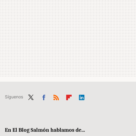
Síguenos
Twit
Fac
RSS
Flip
Link
ter
ebo
boa
edIn
ok
rd
En El Blog Salmón hablamos de...