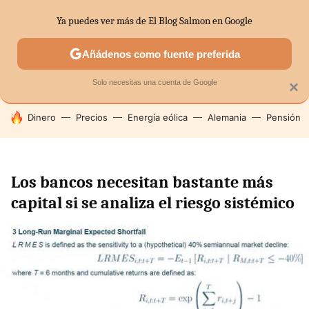
Ya puedes ver más de El Blog Salmon en Google
SECTORES
ECONOMÍA DOMÉSTICA
MERCADOS FINANC
Añádenos como fuente preferida
Solo necesitas una cuenta de Google
×
HOY SE HABLA DE
Dinero
Precios
Energía eólica
Alemania
Pensión
Los bancos necesitan bastante más
capital si se analiza el riesgo sistémico