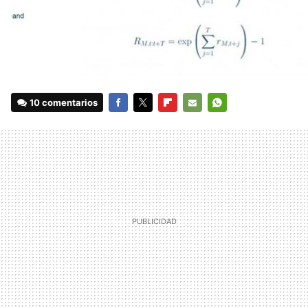
10 comentarios
FACEBOOK
TWITTER
FLIPBOARD
E-
WHATSAPP
MAIL