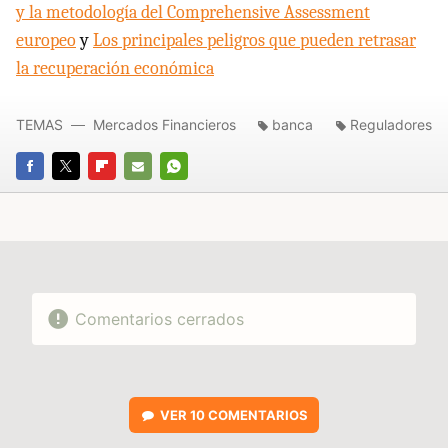
y la metodología del Comprehensive Assessment
europeo
y
Los principales peligros que pueden retrasar
la recuperación económica
TEMAS
Mercados Financieros
banca
Reguladores
FACEBOOK
TWITTER
FLIPBOARD
E-
WHATSAPP
MAIL
Comentarios cerrados
VER
10 COMENTARIOS