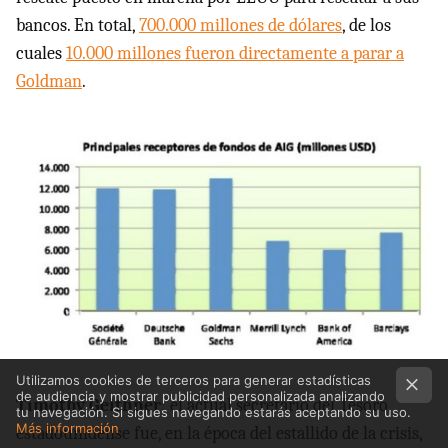
bancos. En total,
700.000 millones de dólares
, de los
cuales
10.000 millones fueron directamente a parar a
Goldman
.
Utilizamos cookies de terceros para generar estadísticas
de audiencia y mostrar publicidad personalizada analizando
Timothy Geithner
: el actual secretario del Tesoro
tu navegación. Si sigues navegando estarás aceptando su uso.
Más información
estadounidense fue, en la época del estallido de la crisis,