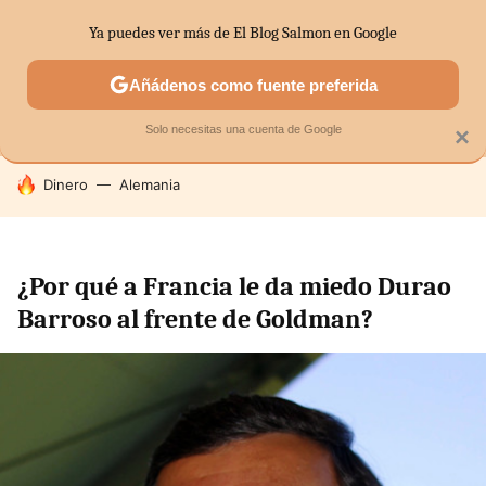
Ya puedes ver más de El Blog Salmon en Google
MENÚ
NUEVO
Añádenos como fuente preferida
SECTORES
ECONOMÍA DOMÉSTICA
MERCADOS FINANC
Solo necesitas una cuenta de Google
×
HOY SE HABLA DE
Dinero
Alemania
¿Por qué a Francia le da miedo Durao
Barroso al frente de Goldman?