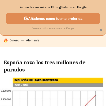
Ya puedes ver más de El Blog Salmon en Google
SECTORES
ECONOMÍA DOMÉSTICA
MERCADOS FINANC
Añádenos como fuente preferida
Solo necesitas una cuenta de Google
×
HOY SE HABLA DE
Dinero
Alemania
España roza los tres millones de
parados