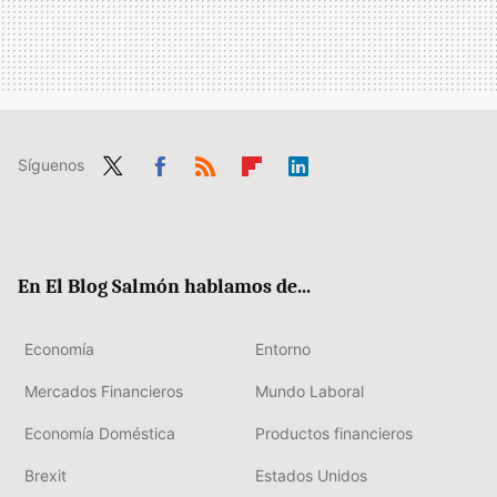
Síguenos
Twit
Fac
RSS
Flip
Link
ter
ebo
boa
edIn
ok
rd
En El Blog Salmón hablamos de...
Economía
Entorno
Mercados Financieros
Mundo Laboral
Economía Doméstica
Productos financieros
Brexit
Estados Unidos