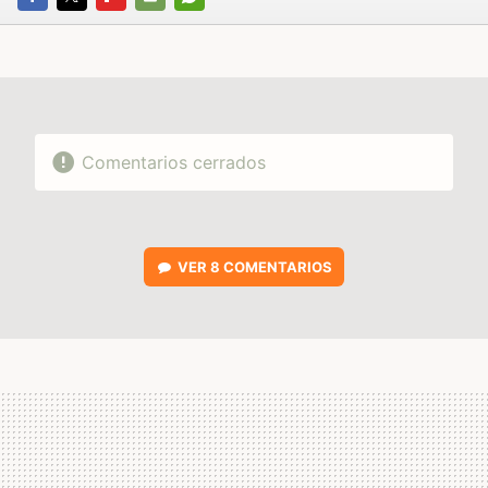
FACEBOOK
TWITTER
FLIPBOARD
E-
WHATSAPP
MAIL
Comentarios cerrados
VER
8 COMENTARIOS