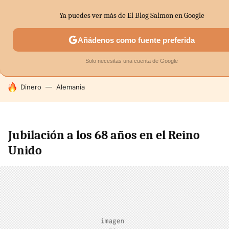
Ya puedes ver más de El Blog Salmon en Google
MENÚ
NUEVO
Añádenos como fuente preferida
SECTORES
ECONOMÍA DOMÉSTICA
MERCADOS FINANC
Solo necesitas una cuenta de Google
HOY SE HABLA DE
Dinero
Alemania
Jubilación a los 68 años en el Reino
Unido