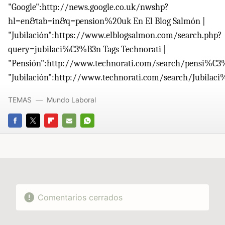
"Google":http://news.google.co.uk/nwshp?
hl=en&tab=in&q=pension%20uk En El Blog Salmón |
"Jubilación":https://www.elblogsalmon.com/search.php?
query=jubilaci%C3%B3n Tags Technorati |
"Pensión":http://www.technorati.com/search/pensi%C3
"Jubilación":http://www.technorati.com/search/Jubila
TEMAS
Mundo Laboral
FACEBOOK
TWITTER
FLIPBOARD
E-
WHATSAPP
MAIL
Comentarios cerrados