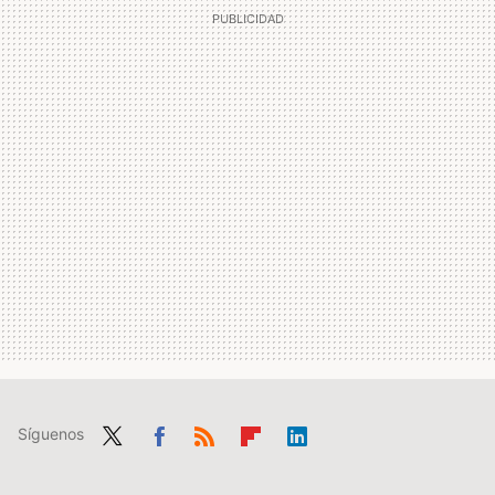
Síguenos
Twit
Fac
RSS
Flip
Link