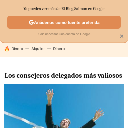
Ya puedes ver más de El Blog Salmon en Google
SECTORES
ECONOMÍA DOMÉSTICA
MERCADOS FINANC
Añádenos como fuente preferida
Solo necesitas una cuenta de Google
×
HOY SE HABLA DE
Dinero
Alquiler
Dinero
Los consejeros delegados más valiosos