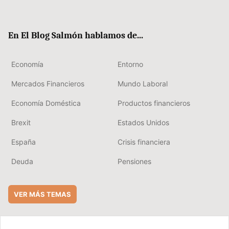
ter
ebo
boa
edIn
ok
rd
En El Blog Salmón hablamos de...
Economía
Entorno
Mercados Financieros
Mundo Laboral
Economía Doméstica
Productos financieros
Brexit
Estados Unidos
España
Crisis financiera
Deuda
Pensiones
VER MÁS TEMAS