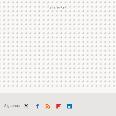
Síguenos
Twit
Fac
RSS
Flip
Link