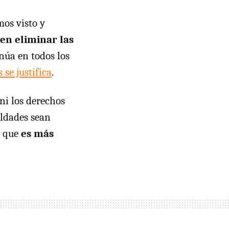
mos visto y
en eliminar las
núa en todos los
se justifica
.
 ni los derechos
aldades sean
e que
es más