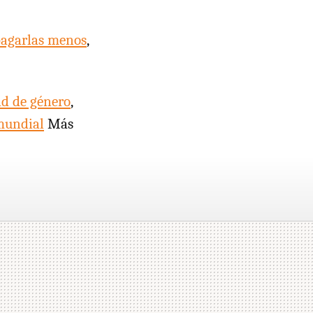
agarlas menos
,
ad de género
,
 mundial
Más