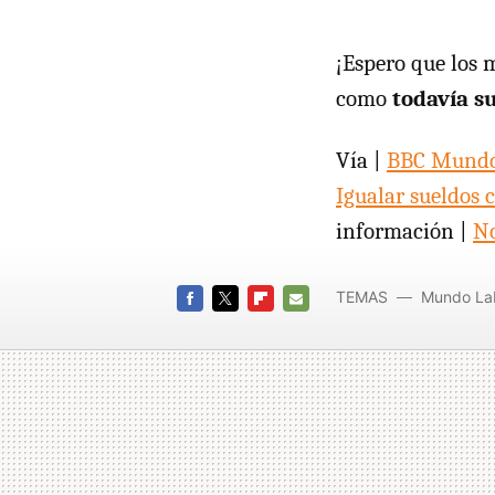
¡Espero que los 
como
todavía s
Vía |
BBC Mund
Igualar sueldos 
información |
No
TEMAS
Mundo La
FACEBOOK
TWITTER
FLIPBOARD
E-
MAIL