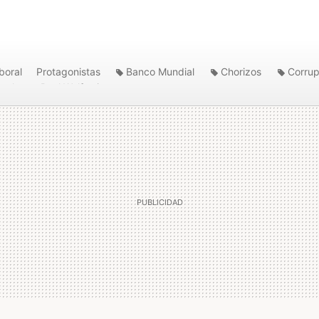
boral
Protagonistas
Banco Mundial
Chorizos
Corrup
eral
Paul Wolfowitz