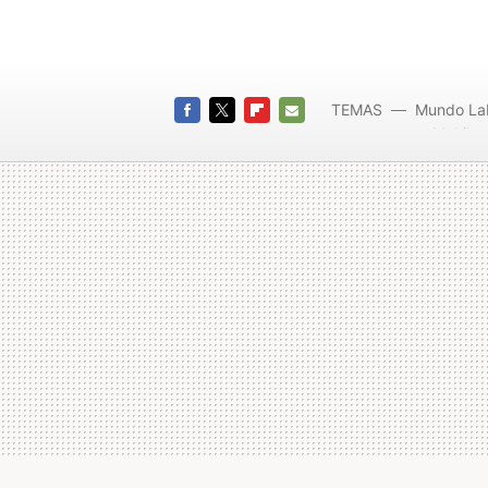
TEMAS
Mundo La
Multilat
FACEBOOK
TWITTER
FLIPBOARD
E-
MAIL