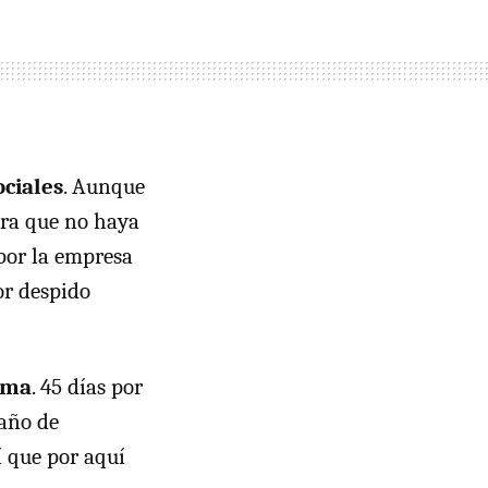
ociales
. Aunque
ara que no haya
 por la empresa
or despido
ema
. 45 días por
 año de
í que por aquí