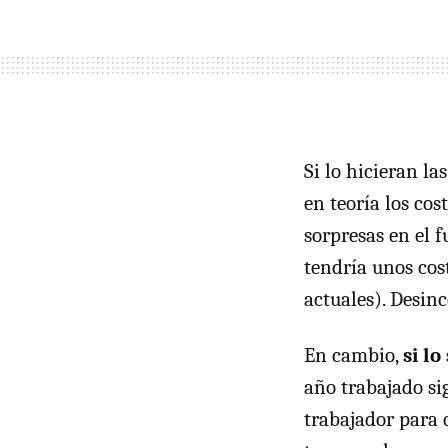
Si lo hicieran l
en teoría los co
sorpresas en el 
tendría unos cos
actuales). Desin
En cambio,
si l
año trabajado si
trabajador para 