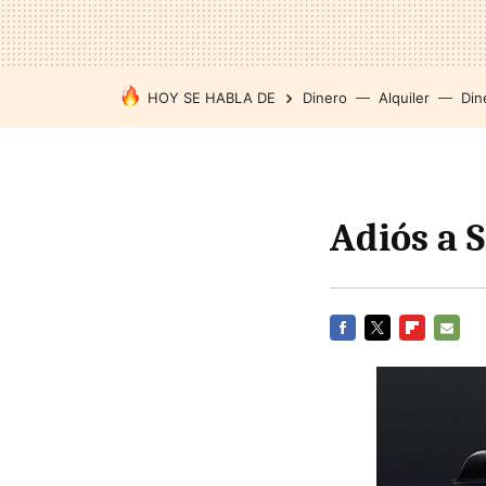
HOY SE HABLA DE
Dinero
Alquiler
Din
Adiós a 
FACEBOOK
TWITTER
FLIPBOARD
E-
MAIL