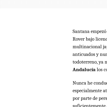
Santana empezó 
Rover bajo licen
multinacional ja
anticuados y nun
todoterreno, ya 
Andalucía
los c
Nunca he conduc
especialmente atr
por parte de per
suficientemente 