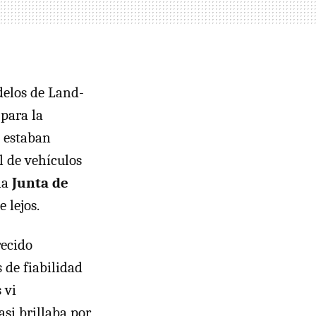
delos de Land-
 para la
s estaban
 de vehículos
la
Junta de
 lejos.
ecido
 de fiabilidad
 vi
asi brillaba por