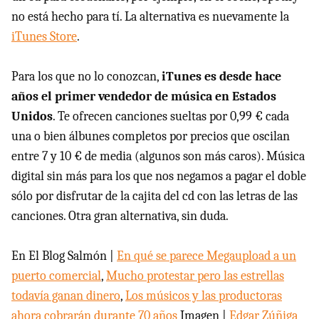
no está hecho para tí. La alternativa es nuevamente la
iTunes Store
.
Para los que no lo conozcan,
iTunes es desde hace
años el primer vendedor de música en Estados
Unidos
. Te ofrecen canciones sueltas por 0,99 € cada
una o bien álbunes completos por precios que oscilan
entre 7 y 10 € de media (algunos son más caros). Música
digital sin más para los que nos negamos a pagar el doble
sólo por disfrutar de la cajita del cd con las letras de las
canciones. Otra gran alternativa, sin duda.
En El Blog Salmón |
En qué se parece Megaupload a un
puerto comercial
,
Mucho protestar pero las estrellas
todavía ganan dinero
,
Los músicos y las productoras
ahora cobrarán durante 70 años
Imagen |
Edgar Zúñiga