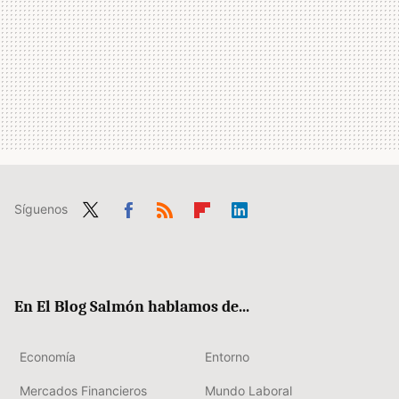
Síguenos
Twit
Fac
RSS
Flip
Link
ter
ebo
boa
edIn
ok
rd
En El Blog Salmón hablamos de...
Economía
Entorno
Mercados Financieros
Mundo Laboral