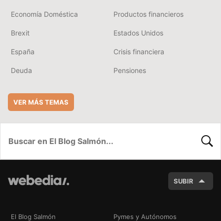
Economía Doméstica
Productos financieros
Brexit
Estados Unidos
España
Crisis financiera
Deuda
Pensiones
VER MÁS TEMAS
BUSC
SUBIR
El Blog Salmón
Pymes y Autónomos