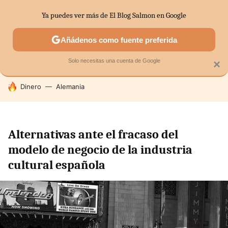
Ya puedes ver más de El Blog Salmon en Google
SECTORES
ECONOMÍA DOMÉSTICA
MERCADOS FINANC
Añádenos como fuente preferida
Solo necesitas una cuenta de Google
×
HOY SE HABLA DE
Dinero
Alemania
Alternativas ante el fracaso del
modelo de negocio de la industria
cultural española