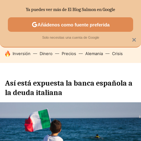
Ya puedes ver más de El Blog Salmon en Google
SECTORES
ECONOMÍA DOMÉSTICA
MERCADOS FINANC
Añádenos como fuente preferida
Solo necesitas una cuenta de Google
×
HOY SE HABLA DE
Inversión
Dinero
Precios
Alemania
Crisis
Así está expuesta la banca española a
la deuda italiana