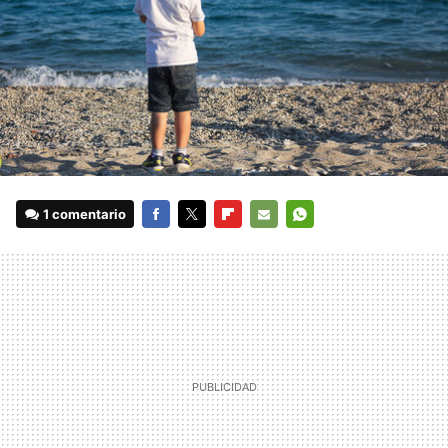
1 comentario
FACEBOOK
TWITTER
FLIPBOARD
E-
WHATSAPP
MAIL