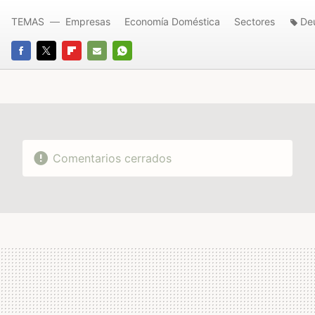
TEMAS
Empresas
Economía Doméstica
Sectores
De
FACEBOOK
TWITTER
FLIPBOARD
E-
WHATSAPP
MAIL
Comentarios cerrados