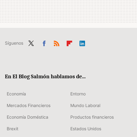
Síguenos
Twit
Fac
RSS
Flip
Link
ter
ebo
boa
edIn
ok
rd
En El Blog Salmón hablamos de...
Economía
Entorno
Mercados Financieros
Mundo Laboral
Economía Doméstica
Productos financieros
Brexit
Estados Unidos