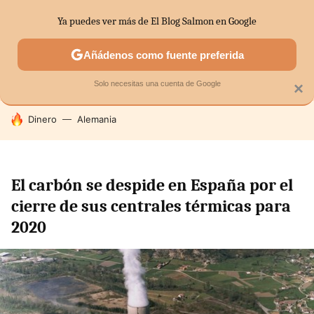
Ya puedes ver más de El Blog Salmon en Google
SECTORES
ECONOMÍA DOMÉSTICA
MERCADOS FINANC
Añádenos como fuente preferida
Solo necesitas una cuenta de Google
×
HOY SE HABLA DE
Dinero
Alemania
El carbón se despide en España por el
cierre de sus centrales térmicas para
2020