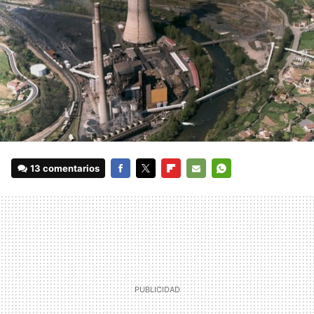
13 comentarios
FACEBOOK
TWITTER
FLIPBOARD
E-
WHATSAPP
MAIL