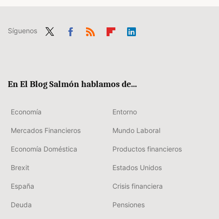
Síguenos
Twit
Fac
RSS
Flip
Link
ter
ebo
boa
edIn
ok
rd
En El Blog Salmón hablamos de...
Economía
Entorno
Mercados Financieros
Mundo Laboral
Economía Doméstica
Productos financieros
Brexit
Estados Unidos
España
Crisis financiera
Deuda
Pensiones