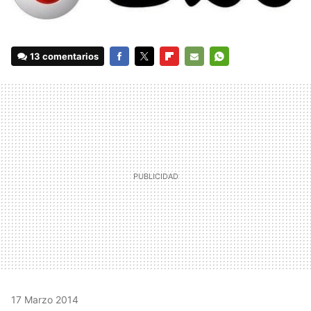
13 comentarios
FACEBOOK
TWITTER
FLIPBOARD
E-
WHATSAPP
MAIL
17 Marzo 2014