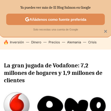
Ya puedes ver más de El Blog Salmon en Google
MENÚ
NUEVO
Añádenos como fuente preferida
SECTORES
ECONOMÍA DOMÉSTICA
MERCADOS FINANC
Solo necesitas una cuenta de Google
×
HOY SE HABLA DE
Inversión
Dinero
Precios
Alemania
Crisis
La gran jugada de Vodafone: 7,2
millones de hogares y 1,9 millones de
clientes