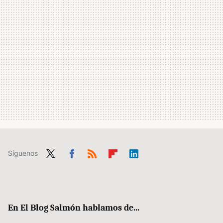
Síguenos
Twit
Fac
RSS
Flip
Link
ter
ebo
boa
edIn
ok
rd
En El Blog Salmón hablamos de...