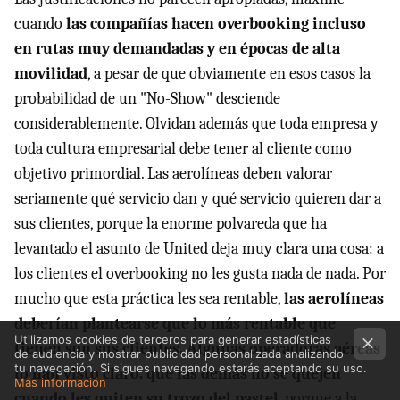
cuando
las compañías hacen overbooking incluso
en rutas muy demandadas y en épocas de alta
movilidad
, a pesar de que obviamente en esos casos la
probabilidad de un "No-Show" desciende
considerablemente. Olvidan además que toda empresa y
toda cultura empresarial debe tener al cliente como
objetivo primordial. Las aerolíneas deben valorar
seriamente qué servicio dan y qué servicio quieren dar a
sus clientes, porque la enorme polvareda que ha
levantado el asunto de United deja muy clara una cosa: a
los clientes el overbooking no les gusta nada de nada. Por
mucho que esta práctica les sea rentable,
las aerolíneas
deberían plantearse que lo más rentable que
Utilizamos cookies de terceros para generar estadísticas
tienen son sus clientes. Algunas operadoras aéreas
de audiencia y mostrar publicidad personalizada analizando
tu navegación. Si sigues navegando estarás aceptando su uso.
lo han visto claro, que las demás no se quejen
Más información
cuando les quiten su trozo del pastel
, porque a la