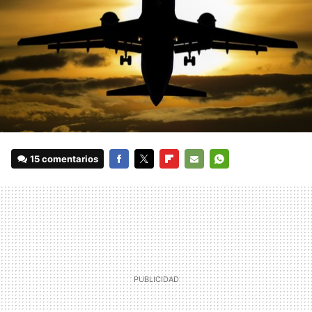
15 comentarios
FACEBOOK
TWITTER
FLIPBOARD
E-
WHATSAPP
MAIL