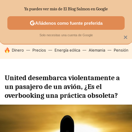
Ya puedes ver más de El Blog Salmon en Google
MENÚ
NUEVO
Añádenos como fuente preferida
SECTORES
ECONOMÍA DOMÉSTICA
MERCADOS FINANC
Solo necesitas una cuenta de Google
×
HOY SE HABLA DE
Dinero
Precios
Energía eólica
Alemania
Pensión
United desembarca violentamente a
un pasajero de un avión, ¿Es el
overbooking una práctica obsoleta?