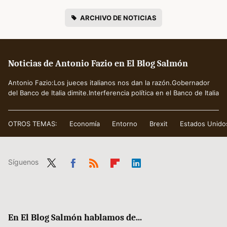
ARCHIVO DE NOTICIAS
Noticias de Antonio Fazio en El Blog Salmón
Antonio Fazio:Los jueces italianos nos dan la razón.Gobernador
del Banco de Italia dimite.Interferencia política en el Banco de Italia
OTROS TEMAS:
Economía
Entorno
Brexit
Estados Unido
Síguenos
Twit
Fac
RSS
Flip
Link
ter
ebo
boa
edIn
ok
rd
En El Blog Salmón hablamos de...