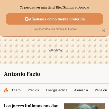
Ya puedes ver más de El Blog Salmon en Google
SECTORES
ECONOMÍA DOMÉSTICA
MERCADOS FINANC
Añádenos como fuente preferida
Solo necesitas una cuenta de Google
×
Antonio Fazio
HOY SE HABLA DE
Dinero
Precios
Energía eólica
Alemania
Pensión
Los jueces italianos nos dan