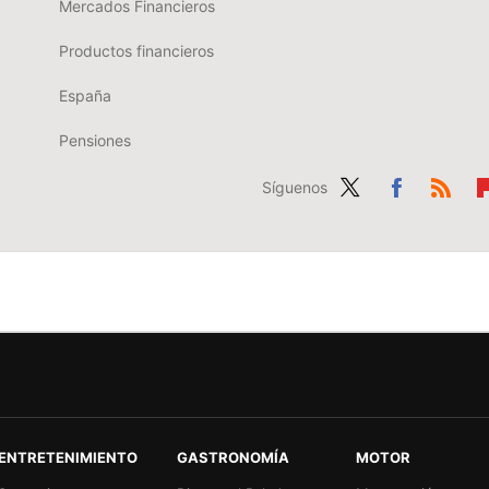
Mercados Financieros
Productos financieros
España
Pensiones
Síguenos
Twit
Fac
RSS
Fl
ter
ebo
b
ok
r
ENTRETENIMIENTO
GASTRONOMÍA
MOTOR