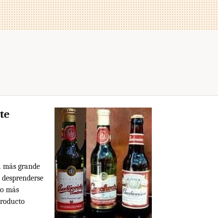
te
a más grande
 desprenderse
ho más
producto