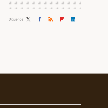
Síguenos
Twit
Fac
RSS
Flip
Link
ter
ebo
boa
edIn
ok
rd