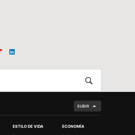
ip
Link
oa
edIn
d
BUSCAR
SUBIR
ESTILO DE VIDA
ECONOMÍA