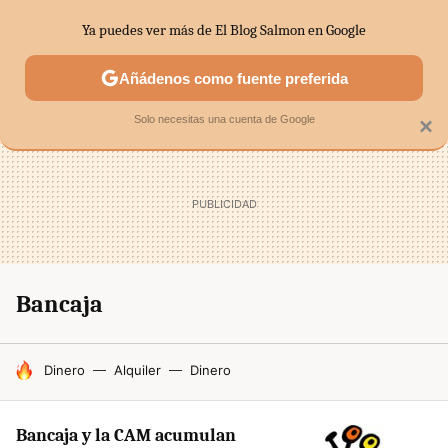
Ya puedes ver más de El Blog Salmon en Google
SECTORES
ECONOMÍA DOMÉSTICA
MERCADOS FINANC
Añádenos como fuente preferida
Solo necesitas una cuenta de Google
×
Bancaja
HOY SE HABLA DE
Dinero
Alquiler
Dinero
Bancaja y la CAM acumulan