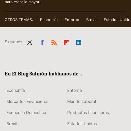
para crear la mayor..
OTROS TEMAS:
Economía
Entorno
Brexit
Estados Unido
Síguenos
Twit
Fac
RSS
Flip
Link
ter
ebo
boa
edIn
ok
rd
En El Blog Salmón hablamos de...
Economía
Entorno
Mercados Financieros
Mundo Laboral
Economía Doméstica
Productos financieros
Brexit
Estados Unidos