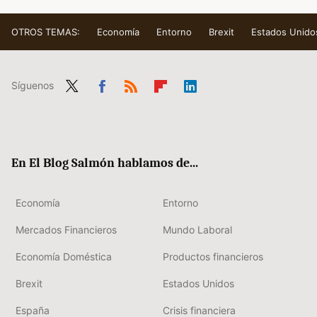
OTROS TEMAS:
Economía
Entorno
Brexit
Estados Unido
Síguenos
Twit
Fac
RSS
Flip
Link
ter
ebo
boa
edIn
ok
rd
En El Blog Salmón hablamos de...
Economía
Entorno
Mercados Financieros
Mundo Laboral
Economía Doméstica
Productos financieros
Brexit
Estados Unidos
España
Crisis financiera