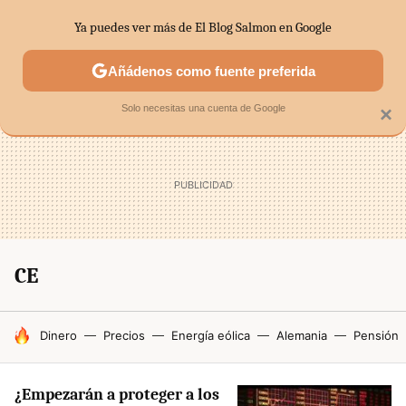
Ya puedes ver más de El Blog Salmon en Google
SECTORES
ECONOMÍA DOMÉSTICA
MERCADOS FINANC
Añádenos como fuente preferida
Solo necesitas una cuenta de Google
×
CE
HOY SE HABLA DE
Dinero
Precios
Energía eólica
Alemania
Pensión
¿Empezarán a proteger a los