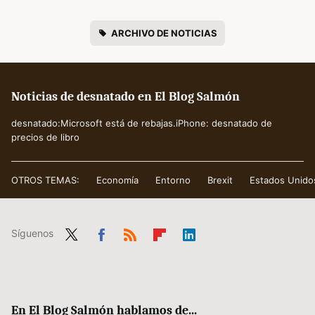
ARCHIVO DE NOTICIAS
Noticias de desnatado en El Blog Salmón
desnatado:Microsoft está de rebajas.iPhone: desnatado de
precios de libro
OTROS TEMAS:
Economía
Entorno
Brexit
Estados Unido
Síguenos
Twit
Fac
RSS
Flip
Link
ter
ebo
boa
edIn
ok
rd
En El Blog Salmón hablamos de...