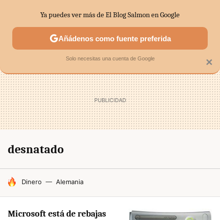
Ya puedes ver más de El Blog Salmon en Google
SECTORES
ECONOMÍA DOMÉSTICA
MERCADOS FINANC
Añádenos como fuente preferida
Solo necesitas una cuenta de Google
×
desnatado
HOY SE HABLA DE
Dinero
Alemania
Microsoft está de rebajas