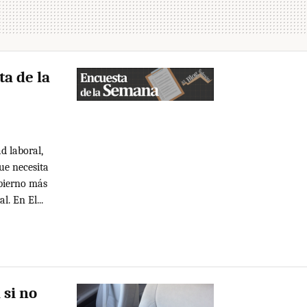
ta de la
d laboral,
ue necesita
obierno más
. En El...
 si no