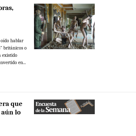
oras,
 oído hablar
" británicos o
 existido
vertido en...
dera que
 aún lo