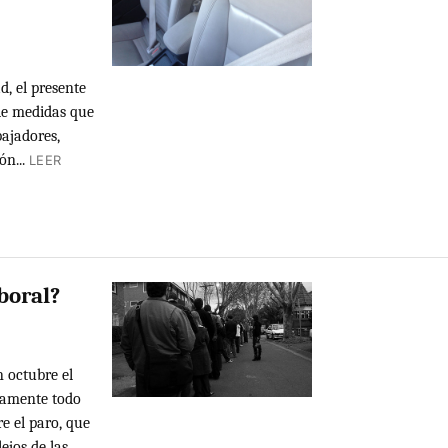
ad, el presente
de medidas que
bajadores,
n...
LEER
boral?
 octubre el
damente todo
e el paro, que
jos de las...