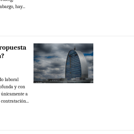
mbargo, hay...
propuesta
a?
do laboral
rofunda y con
e únicamente a
ontratación...