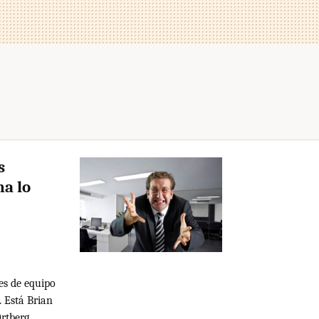
s
na lo
es de equipo
. Está Brian
rtberg,