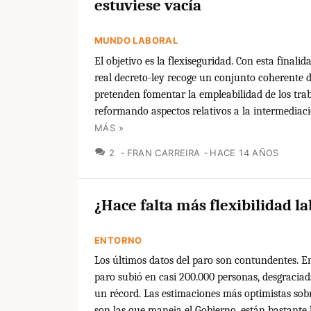
estuviese vacía
MUNDO LABORAL
El objetivo es la flexiseguridad. Con esta finalid
real decreto-ley recoge un conjunto coherente 
pretenden fomentar la empleabilidad de los tra
reformando aspectos relativos a la intermediació
MÁS »
COMENTARIOS
2
FRAN CARREIRA
HACE 14 AÑOS
¿Hace falta más flexibilidad la
ENTORNO
Los últimos datos del paro son contundentes. En
paro subió en casi 200.000 personas, desgracia
un récord. Las estimaciones más optimistas sobr
son las que maneja el Gobierno, están bastante le