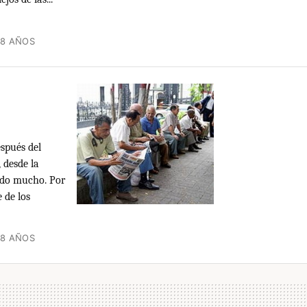
18 AÑOS
spués del
 desde la
iado mucho. Por
 de los
18 AÑOS