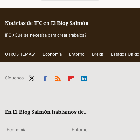
Noticias de IFC en El Blog Salmón
IFC:¿Qué se necesita para crear trabajos?
OTROS TEMAS:
Economía
Entorno
Brexit
Estados Unido
Síguenos
Twit
Fac
RSS
Flip
Link
ter
ebo
boa
edIn
ok
rd
En El Blog Salmón hablamos de...
Economía
Entorno