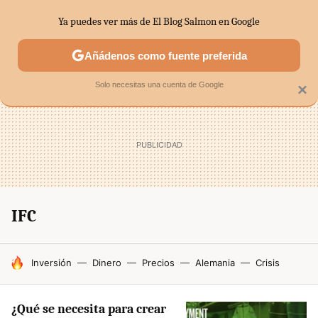
Ya puedes ver más de El Blog Salmon en Google
SECTORES
ECONOMÍA DOMÉSTICA
MERCADOS FINANC
Añádenos como fuente preferida
Solo necesitas una cuenta de Google
×
IFC
HOY SE HABLA DE
Inversión
Dinero
Precios
Alemania
Crisis
¿Qué se necesita para crear