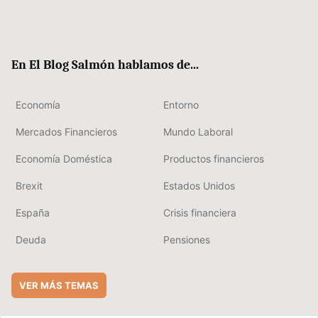
Twit
Fac
RSS
Flip
Link
ter
ebo
boa
edIn
ok
rd
En El Blog Salmón hablamos de...
Economía
Entorno
Mercados Financieros
Mundo Laboral
Economía Doméstica
Productos financieros
Brexit
Estados Unidos
España
Crisis financiera
Deuda
Pensiones
VER MÁS TEMAS