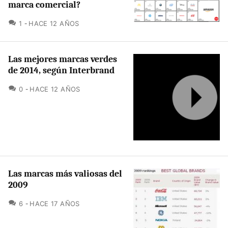
marca comercial?
COMENTARIOS
1
HACE 12 AÑOS
Las mejores marcas verdes
de 2014, según Interbrand
COMENTARIOS
0
HACE 12 AÑOS
Las marcas más valiosas del
2009
COMENTARIOS
6
HACE 17 AÑOS