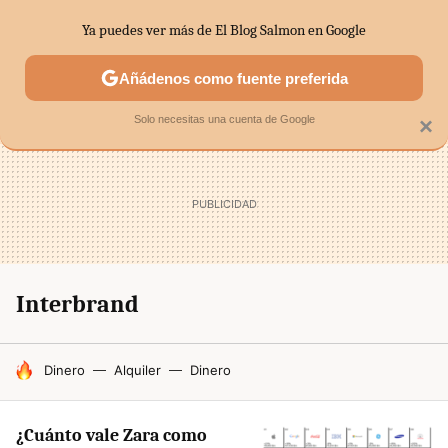
Ya puedes ver más de El Blog Salmon en Google
SECTORES
ECONOMÍA DOMÉSTICA
MERCADOS FINANC
Añádenos como fuente preferida
Solo necesitas una cuenta de Google
×
Interbrand
HOY SE HABLA DE
Dinero
Alquiler
Dinero
¿Cuánto vale Zara como