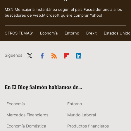
MSN:Mensajería instantánea según el país.Facua denuncia a los
buscadores de web.Microsoft quiere comprar Yahoo!
OTROS TEMAS:
Economía
Entorno
Brexit
Estados Unido
Síguenos
Twit
Fac
RSS
Flip
Link
ter
ebo
boa
edIn
ok
rd
En El Blog Salmón hablamos de...
Economía
Entorno
Mercados Financieros
Mundo Laboral
Economía Doméstica
Productos financieros