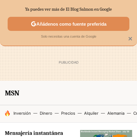
Ya puedes ver más de El Blog Salmon en Google
SECTORES
ECONOMÍA DOMÉSTICA
MERCADOS FINANC
Añádenos como fuente preferida
Solo necesitas una cuenta de Google
×
MSN
HOY SE HABLA DE
Inversión
Dinero
Precios
Alquiler
Alemania
Cr
Mensajería instantánea