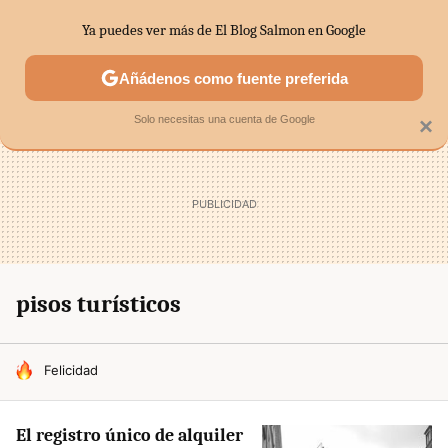
Ya puedes ver más de El Blog Salmon en Google
SECTORES
ECONOMÍA DOMÉSTICA
MERCADOS FINANC
Añádenos como fuente preferida
Solo necesitas una cuenta de Google
×
pisos turísticos
HOY SE HABLA DE
Felicidad
El registro único de alquiler