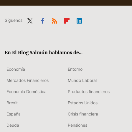
Síguenos
Twit
Fac
RSS
Flip
Link
ter
ebo
boa
edIn
ok
rd
En El Blog Salmón hablamos de...
Economía
Entorno
Mercados Financieros
Mundo Laboral
Economía Doméstica
Productos financieros
Brexit
Estados Unidos
España
Crisis financiera
Deuda
Pensiones