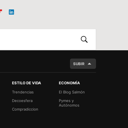
ip
Link
oa
edIn
d
BUSCAR
SUBIR
ESTILO DE VIDA
ECONOMÍA
Trendencias
El Blog Salmón
Decoesfera
Pymes y
Autónomos
Compradiccion