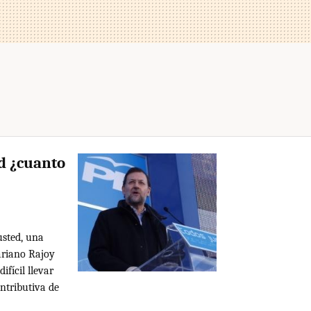
d ¿cuanto
usted, una
ariano Rajoy
ifícil llevar
ntributiva de