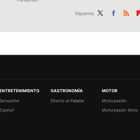
Síguenos
Twit
Fac
RSS
Fl
ter
ebo
b
ok
r
ENTRETENIMIENTO
GASTRONOMÍA
MOTOR
Sensacine
Directo al Paladar
Motorpasión
Espinof
Motorpasión Moto