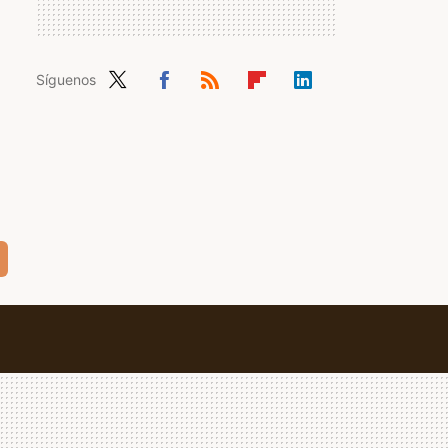
Síguenos
Twit
Fac
RSS
Flip
Link
ter
ebo
boa
edIn
ok
rd