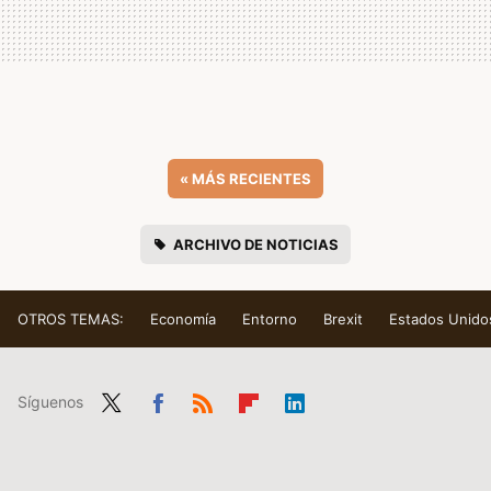
«
MÁS RECIENTES
ARCHIVO DE NOTICIAS
OTROS TEMAS:
Economía
Entorno
Brexit
Estados Unido
Síguenos
Twit
Fac
RSS
Flip
Link
ter
ebo
boa
edIn