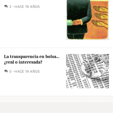
COMENTARIOS
2
HACE 19 AÑOS
La transparencia en bolsa...
¿real o interesada?
COMENTARIOS
0
HACE 19 AÑOS