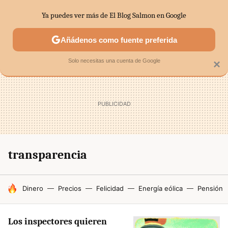
Ya puedes ver más de El Blog Salmon en Google
SECTORES
ECONOMÍA DOMÉSTICA
MERCADOS FINANC
Añádenos como fuente preferida
Solo necesitas una cuenta de Google
×
transparencia
HOY SE HABLA DE
Dinero
Precios
Felicidad
Energía eólica
Pensión
Los inspectores quieren