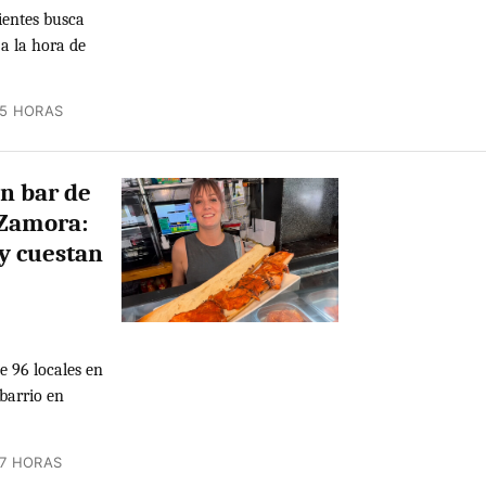
ientes busca
a la hora de
15 HORAS
un bar de
 Zamora:
y cuestan
e 96 locales en
 barrio en
7 HORAS