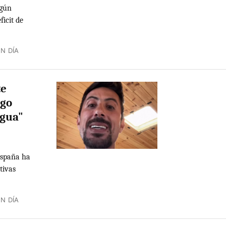
egún
ficit de
N DÍA
te
ago
agua"
España ha
tivas
N DÍA