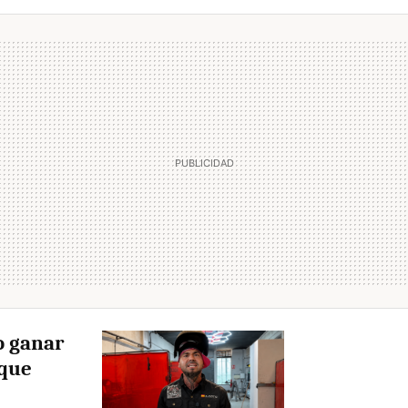
o ganar
 que