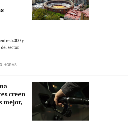
as
entre 5.000 y
del sector.
13 HORAS
una
res creen
s mejor,