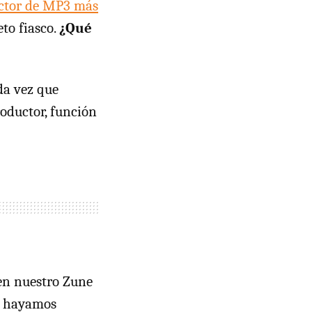
uctor de MP3 más
to fiasco.
¿Qué
da vez que
oductor, función
en nuestro Zune
e hayamos