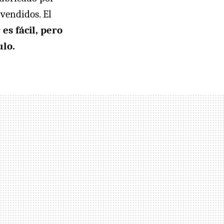
 vendidos. El
 es fácil, pero
ulo.