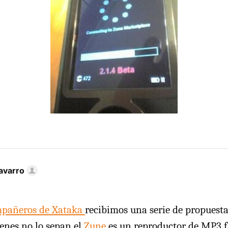
avarro
mpañeros de Xataka
recibimos una serie de propuest
ienes no lo sepan el
Zune
es un reproductor de MP3 f