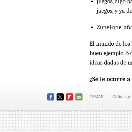
Juegos, algo 
juegos, y ya 
ZuneFone, aña
El mundo de los 
buen ejemplo. No
ideas dadas de m
¿Se le ocurre 
TEMAS
Críticas 
FACEBOOK
TWITTER
FLIPBOARD
E-
MAIL