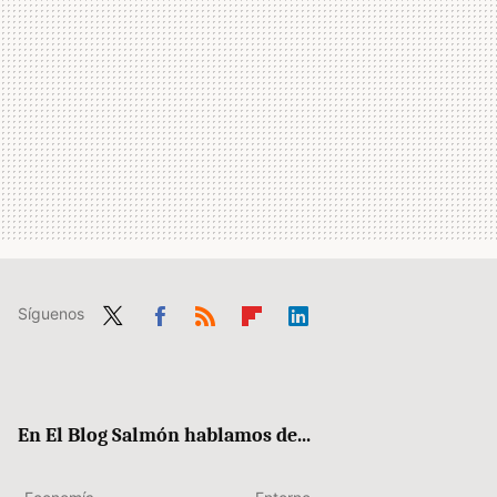
Síguenos
Twit
Fac
RSS
Flip
Link
ter
ebo
boa
edIn
ok
rd
En El Blog Salmón hablamos de...