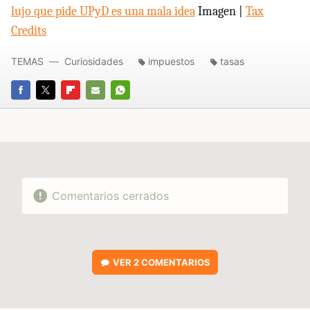
lujo que pide UPyD es una mala idea
Imagen |
Tax
Credits
TEMAS
Curiosidades
impuestos
tasas
FACEBOOK
TWITTER
FLIPBOARD
E-
WHATSAPP
MAIL
Comentarios cerrados
VER
2 COMENTARIOS