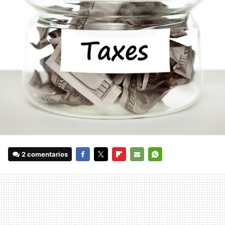
2 comentarios
FACEBOOK
TWITTER
FLIPBOARD
E-
WHATSAPP
MAIL