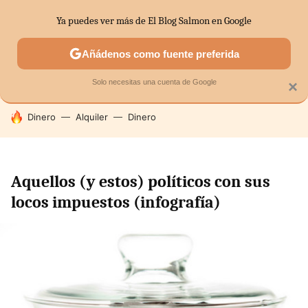
Ya puedes ver más de El Blog Salmon en Google
SECTORES
ECONOMÍA DOMÉSTICA
MERCADOS FINANC
Añádenos como fuente preferida
Solo necesitas una cuenta de Google
×
HOY SE HABLA DE
Dinero
Alquiler
Dinero
Aquellos (y estos) políticos con sus
locos impuestos (infografía)