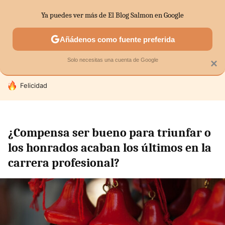
Ya puedes ver más de El Blog Salmon en Google
SECTORES
ECONOMÍA DOMÉSTICA
MERCADOS FINANC
Añádenos como fuente preferida
Solo necesitas una cuenta de Google
×
HOY SE HABLA DE
Felicidad
¿Compensa ser bueno para triunfar o
los honrados acaban los últimos en la
carrera profesional?