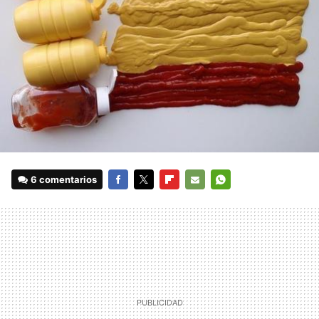
6 comentarios
FACEBOOK
TWITTER
FLIPBOARD
E-
WHATSAPP
MAIL