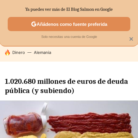
Ya puedes ver más de El Blog Salmon en Google
MENÚ
NUEVO
Añádenos como fuente preferida
SECTORES
ECONOMÍA DOMÉSTICA
MERCADOS FINANC
Solo necesitas una cuenta de Google
×
HOY SE HABLA DE
Dinero
Alemania
1.020.680 millones de euros de deuda
pública (y subiendo)