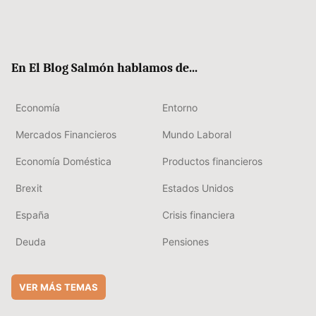
Twit
Fac
RSS
Flip
Link
ter
ebo
boa
edIn
ok
rd
En El Blog Salmón hablamos de...
Economía
Entorno
Mercados Financieros
Mundo Laboral
Economía Doméstica
Productos financieros
Brexit
Estados Unidos
España
Crisis financiera
Deuda
Pensiones
VER MÁS TEMAS