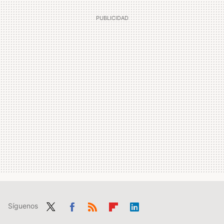
Síguenos
Twit
Fac
RSS
Flip
Link