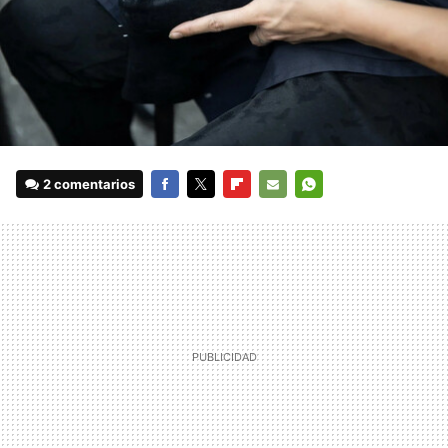
2 comentarios
FACEBOOK
TWITTER
FLIPBOARD
E-
WHATSAPP
MAIL