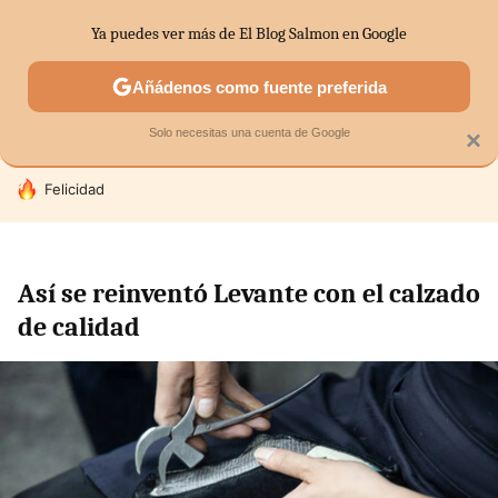
Ya puedes ver más de El Blog Salmon en Google
SECTORES
ECONOMÍA DOMÉSTICA
MERCADOS FINANC
Añádenos como fuente preferida
Solo necesitas una cuenta de Google
×
HOY SE HABLA DE
Felicidad
Así se reinventó Levante con el calzado
de calidad