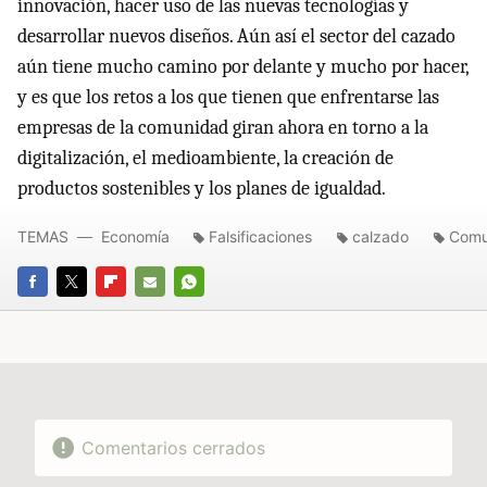
innovación, hacer uso de las nuevas tecnologías y
desarrollar nuevos diseños. Aún así el sector del cazado
aún tiene mucho camino por delante y mucho por hacer,
y es que los retos a los que tienen que enfrentarse las
empresas de la comunidad giran ahora en torno a la
digitalización, el medioambiente, la creación de
productos sostenibles y los planes de igualdad.
TEMAS
Economía
Falsificaciones
calzado
Comu
FACEBOOK
TWITTER
FLIPBOARD
E-
WHATSAPP
MAIL
Comentarios cerrados