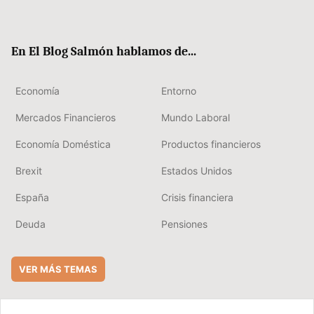
ter
ebo
boa
edIn
ok
rd
En El Blog Salmón hablamos de...
Economía
Entorno
Mercados Financieros
Mundo Laboral
Economía Doméstica
Productos financieros
Brexit
Estados Unidos
España
Crisis financiera
Deuda
Pensiones
VER MÁS TEMAS