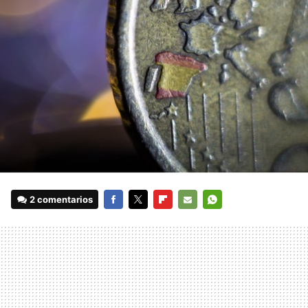
2 comentarios
FACEBOOK
TWITTER
FLIPBOARD
E-
WHATSAPP
MAIL