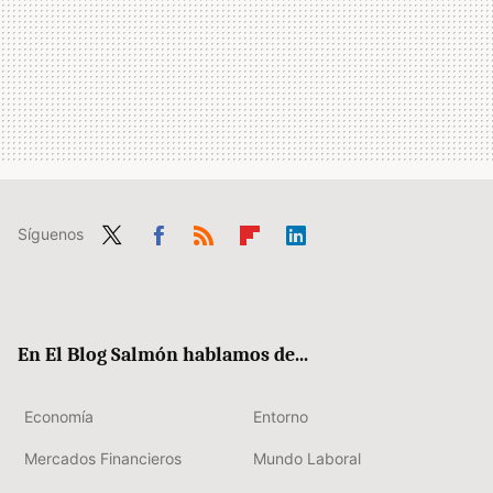
Síguenos
Twit
Fac
RSS
Flip
Link
ter
ebo
boa
edIn
ok
rd
En El Blog Salmón hablamos de...
Economía
Entorno
Mercados Financieros
Mundo Laboral