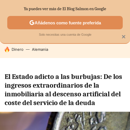
Ya puedes ver más de El Blog Salmon en Google
SECTORES
ECONOMÍA DOMÉSTICA
MERCADOS FINANC
Añádenos como fuente preferida
Solo necesitas una cuenta de Google
×
HOY SE HABLA DE
Dinero
Alemania
El Estado adicto a las burbujas: De los
ingresos extraordinarios de la
inmobiliaria al descenso artificial del
coste del servicio de la deuda