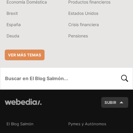
Economía Doméstica
Productos financieros
Brexit
Estados Unidos
España
Crisis financiera
Deuda
Pensiones
VER MÁS TEMAS
BUSC
SUBIR
El Blog Salmón
Pymes y Autónomos