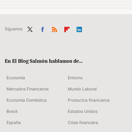
Síguenos
Twit
Fac
RSS
Flip
Link
ter
ebo
boa
edIn
ok
rd
En El Blog Salmón hablamos de...
Economía
Entorno
Mercados Financieros
Mundo Laboral
Economía Doméstica
Productos financieros
Brexit
Estados Unidos
España
Crisis financiera