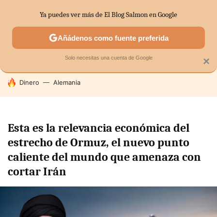
Ya puedes ver más de El Blog Salmon en Google
SECTORES
ECONOMÍA DOMÉSTICA
MERCADOS FINANC
Añádenos como fuente preferida
Solo necesitas una cuenta de Google
×
HOY SE HABLA DE
Dinero
Alemania
Esta es la relevancia económica del
estrecho de Ormuz, el nuevo punto
caliente del mundo que amenaza con
cortar Irán