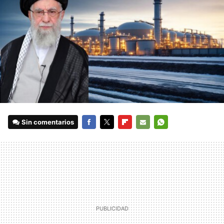
Sin comentarios
FACEBOOK
TWITTER
FLIPBOARD
E-
WHATSAPP
MAIL