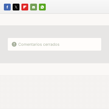
FACEBOOK
TWITTER
FLIPBOARD
E-
WHATSAPP
MAIL
Comentarios cerrados