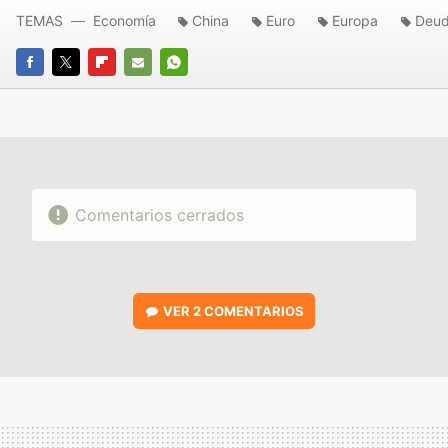
TEMAS
Economía
China
Euro
Europa
Deu
FACEBOOK
TWITTER
FLIPBOARD
E-
WHATSAPP
MAIL
Comentarios cerrados
VER
2 COMENTARIOS