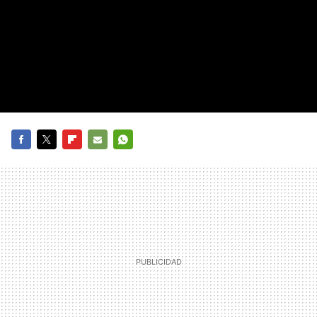
FACEBOOK
TWITTER
FLIPBOARD
E-
WHATSAPP
MAIL