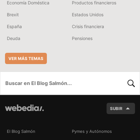
Economía Doméstica
Productos financieros
Brexit
Estados Unidos
España
Crisis financiera
Deuda
Pensiones
VER MÁS TEMAS
BUSC
SUBIR
El Blog Salmón
Pymes y Autónomos