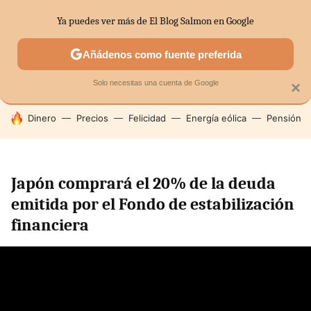
Ya puedes ver más de El Blog Salmon en Google
SECTORES
ECONOMÍA DOMÉSTICA
MERCADOS FINANC
Añádenos como fuente preferida
Solo necesitas una cuenta de Google
×
HOY SE HABLA DE
Dinero
Precios
Felicidad
Energía eólica
Pensión
Japón comprará el 20% de la deuda
emitida por el Fondo de estabilización
financiera