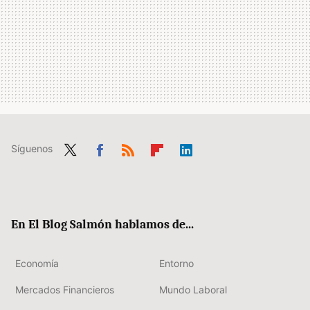
Síguenos
Twit
Fac
RSS
Flip
Link
ter
ebo
boa
edIn
ok
rd
En El Blog Salmón hablamos de...
Economía
Entorno
Mercados Financieros
Mundo Laboral