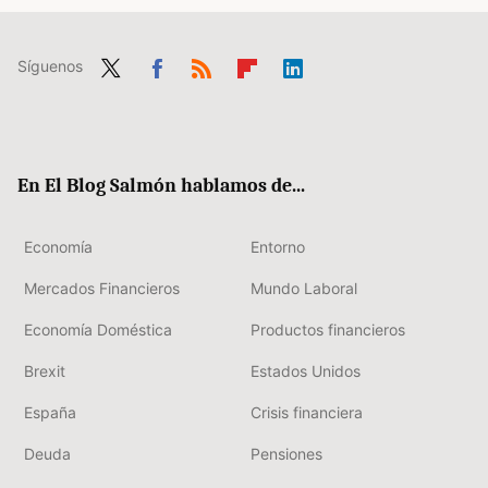
Síguenos
Twit
Fac
RSS
Flip
Link
ter
ebo
boa
edIn
ok
rd
En El Blog Salmón hablamos de...
Economía
Entorno
Mercados Financieros
Mundo Laboral
Economía Doméstica
Productos financieros
Brexit
Estados Unidos
España
Crisis financiera
Deuda
Pensiones