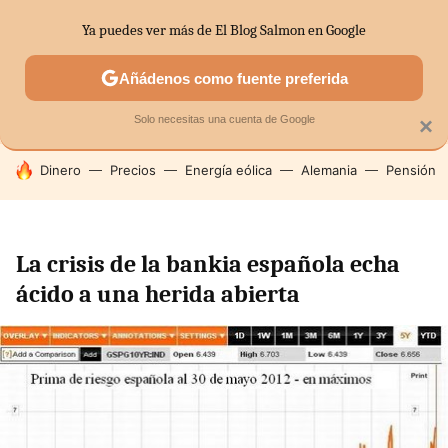
Ya puedes ver más de El Blog Salmon en Google
SECTORES
ECONOMÍA DOMÉSTICA
MERCADOS FINANC
Añádenos como fuente preferida
Solo necesitas una cuenta de Google
×
HOY SE HABLA DE
Dinero
Precios
Energía eólica
Alemania
Pensión
La crisis de la bankia española echa
ácido a una herida abierta