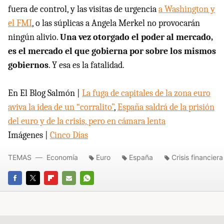
fuera de control, y las visitas de urgencia
a Washington y
el FMI
, o las súplicas a Angela Merkel no provocarán
ningún alivio.
Una vez otorgado el poder al mercado,
es el mercado el que gobierna por sobre los mismos
gobiernos
. Y esa es la fatalidad.
En El Blog Salmón |
La fuga de capitales de la zona euro
aviva la idea de un “corralito”
,
España saldrá de la prisión
del euro y de la crisis, pero en cámara lenta
Imágenes |
Cinco Días
TEMAS
Economía
Euro
España
Crisis financiera
FACEBOOK
TWITTER
FLIPBOARD
E-
WHATSAPP
MAIL