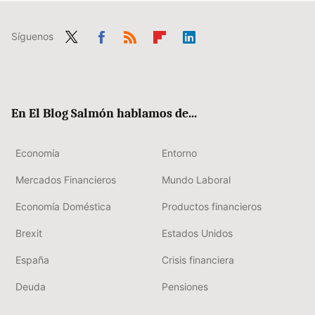
Síguenos
Twit
Fac
RSS
Flip
Link
ter
ebo
boa
edIn
ok
rd
En El Blog Salmón hablamos de...
Economía
Entorno
Mercados Financieros
Mundo Laboral
Economía Doméstica
Productos financieros
Brexit
Estados Unidos
España
Crisis financiera
Deuda
Pensiones