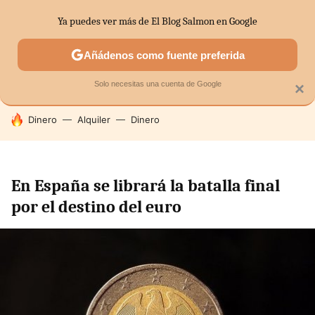
Ya puedes ver más de El Blog Salmon en Google
SECTORES
ECONOMÍA DOMÉSTICA
MERCADOS FINANC
Añádenos como fuente preferida
Solo necesitas una cuenta de Google
×
HOY SE HABLA DE
Dinero
Alquiler
Dinero
En España se librará la batalla final
por el destino del euro