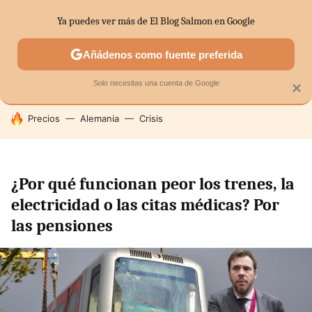
Ya puedes ver más de El Blog Salmon en Google
SECTORES
ECONOMÍA DOMÉSTICA
MERCADOS FINANC
Añádenos como fuente preferida
Solo necesitas una cuenta de Google
×
HOY SE HABLA DE
Precios
Alemania
Crisis
¿Por qué funcionan peor los trenes, la
electricidad o las citas médicas? Por
las pensiones