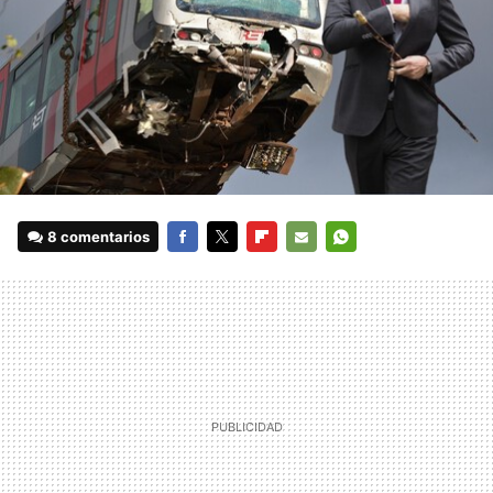
8 comentarios
FACEBOOK
TWITTER
FLIPBOARD
E-
WHATSAPP
MAIL