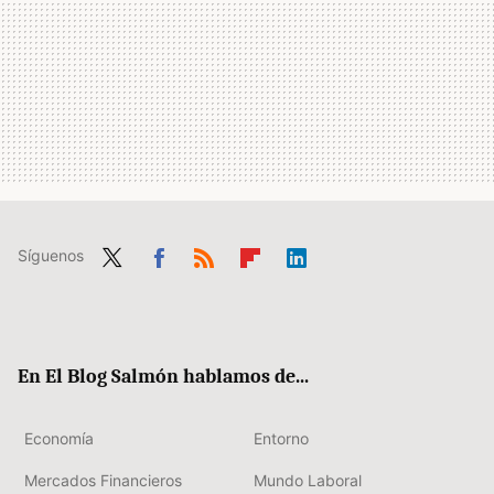
Síguenos
Twit
Fac
RSS
Flip
Link
ter
ebo
boa
edIn
ok
rd
En El Blog Salmón hablamos de...
Economía
Entorno
Mercados Financieros
Mundo Laboral