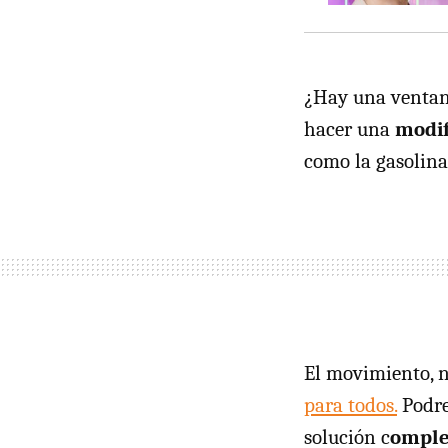
¿Hay una ventana
hacer una
modif
como la gasolina
El movimiento, n
para todos.
Podre
solución c
omple