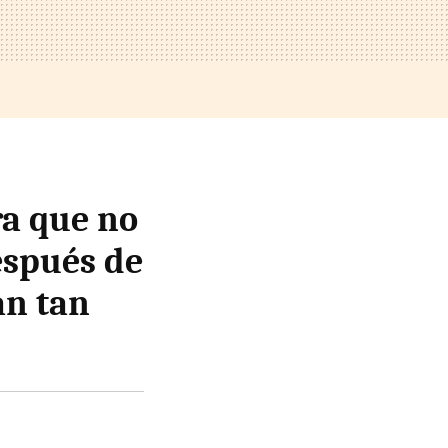
ra que no
spués de
án tan