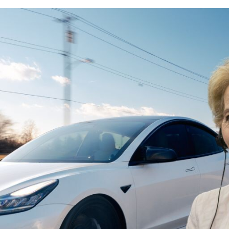
FACEBOOK
TWITTER
FLIPBOARD
E-
MAIL