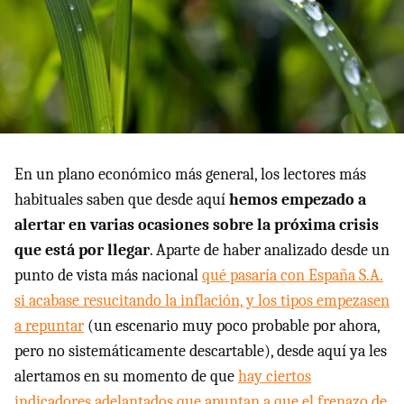
En un plano económico más general, los lectores más
habituales saben que desde aquí
hemos empezado a
alertar en varias ocasiones sobre la próxima crisis
que está por llegar
. Aparte de haber analizado desde un
punto de vista más nacional
qué pasaría con España S.A.
si acabase resucitando la inflación, y los tipos empezasen
a repuntar
(un escenario muy poco probable por ahora,
pero no sistemáticamente descartable), desde aquí ya les
alertamos en su momento de que
hay ciertos
indicadores adelantados que apuntan a que el frenazo de