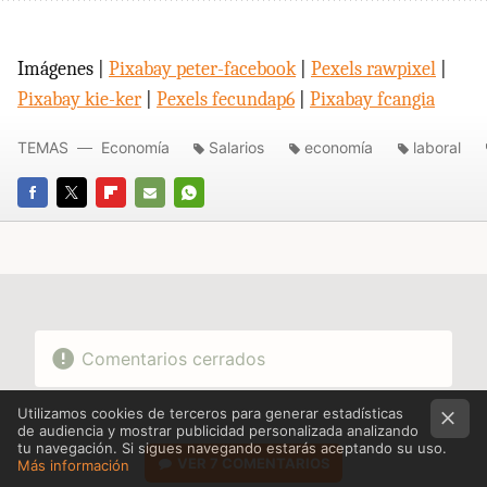
Imágenes |
Pixabay peter-facebook
|
Pexels rawpixel
|
Pixabay kie-ker
|
Pexels fecundap6
|
Pixabay fcangia
TEMAS
Economía
Salarios
economía
laboral
FACEBOOK
TWITTER
FLIPBOARD
E-
WHATSAPP
MAIL
Comentarios cerrados
Utilizamos cookies de terceros para generar estadísticas
de audiencia y mostrar publicidad personalizada analizando
tu navegación. Si sigues navegando estarás aceptando su uso.
VER
7 COMENTARIOS
Más información