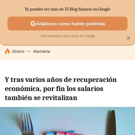
Ya puedes ver más de El Blog Salmon en Google
MENÚ
NUEVO
Añádenos como fuente preferida
SECTORES
ECONOMÍA DOMÉSTICA
MERCADOS FINANC
Solo necesitas una cuenta de Google
×
HOY SE HABLA DE
Dinero
Alemania
Y tras varios años de recuperación
económica, por fin los salarios
también se revitalizan