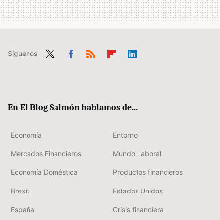
Síguenos
Twit
Fac
RSS
Flip
Link
ter
ebo
boa
edIn
ok
rd
En El Blog Salmón hablamos de...
Economía
Entorno
Mercados Financieros
Mundo Laboral
Economía Doméstica
Productos financieros
Brexit
Estados Unidos
España
Crisis financiera