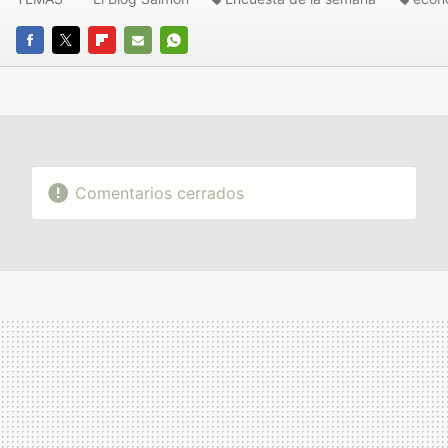
FACEBOOK
TWITTER
FLIPBOARD
E-
WHATSAPP
MAIL
Comentarios cerrados