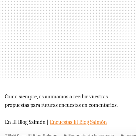
Como siempre, os animamos a recibir vuestras
propuestas para futuras encuestas en comentarios.
En El Blog Salmón |
Encuestas El Blog Salmón
TEMAS
El Blog Salmón
Encuesta de la semana
econo