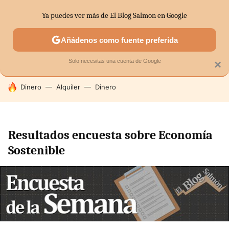
Ya puedes ver más de El Blog Salmon en Google
SECTORES
ECONOMÍA DOMÉSTICA
MERCADOS FINANC
Añádenos como fuente preferida
Solo necesitas una cuenta de Google
×
HOY SE HABLA DE
Dinero
Alquiler
Dinero
Resultados encuesta sobre Economía
Sostenible